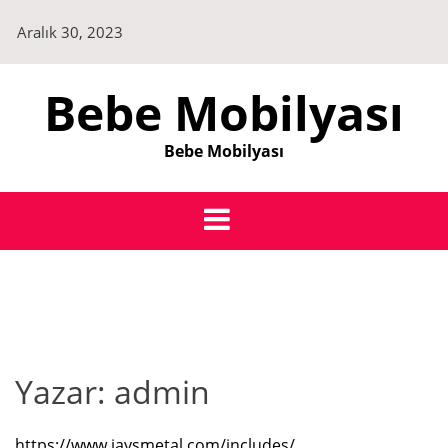
Skip
Aralık 30, 2023
to
content
Bebe Mobilyası
Bebe Mobilyası
Yazar:
admin
https://www.jaysmetal.com/includes/