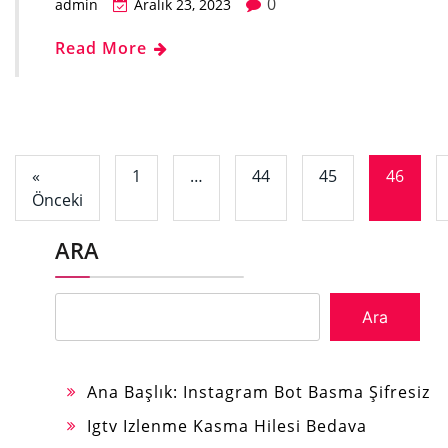
0
admin
Aralık 23, 2023
Read More
«
1
…
44
45
46
Önceki
ARA
Ara
Ana Başlık: Instagram Bot Basma Şifresiz
Igtv Izlenme Kasma Hilesi Bedava