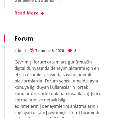
Genellikle bu adımlar…
Read More
Forum
0
admin
Temmuz 6, 2026
Çevrimiçi forum ortamları, günümüzün
dijital dünyasında deneyim aktarımı için en
etkili çözümler arasında sayılan önemli
platformlardır. Forum yapısı temelde, aynı
konuya ilgi duyan kullanıcıların|ortak
konular üzerinde toplanan insanların} {soru
sormalarını ve detaylı bilgi
edinmelerini|deneyimlerini anlatmalarını}
sağlayan ortam|çevrimiçisistem} biçiminde