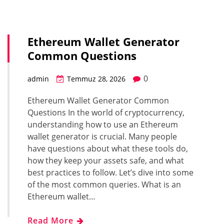
Ethereum Wallet Generator
Common Questions
0
admin
Temmuz 28, 2026
Ethereum Wallet Generator Common
Questions In the world of cryptocurrency,
understanding how to use an Ethereum
wallet generator is crucial. Many people
have questions about what these tools do,
how they keep your assets safe, and what
best practices to follow. Let’s dive into some
of the most common queries. What is an
Ethereum wallet…
Read More