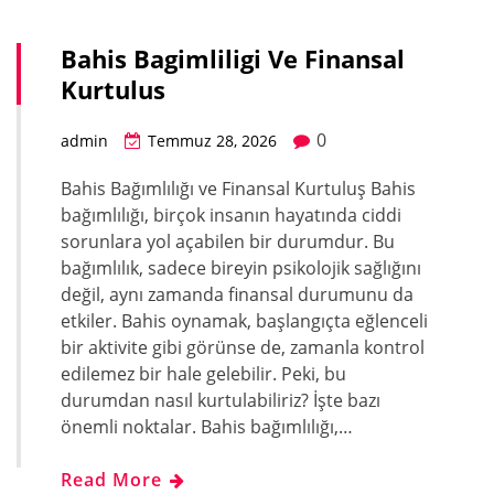
Bahis Bagimliligi Ve Finansal
Kurtulus
0
admin
Temmuz 28, 2026
Bahis Bağımlılığı ve Finansal Kurtuluş Bahis
bağımlılığı, birçok insanın hayatında ciddi
sorunlara yol açabilen bir durumdur. Bu
bağımlılık, sadece bireyin psikolojik sağlığını
değil, aynı zamanda finansal durumunu da
etkiler. Bahis oynamak, başlangıçta eğlenceli
bir aktivite gibi görünse de, zamanla kontrol
edilemez bir hale gelebilir. Peki, bu
durumdan nasıl kurtulabiliriz? İşte bazı
önemli noktalar. Bahis bağımlılığı,…
Read More