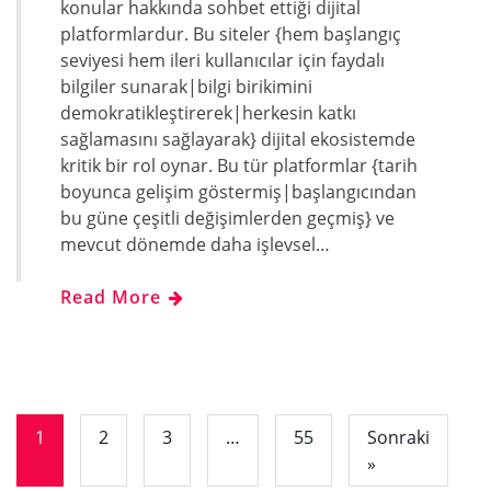
konular hakkında sohbet ettiği dijital
platformlardur. Bu siteler {hem başlangıç
seviyesi hem ileri kullanıcılar için faydalı
bilgiler sunarak|bilgi birikimini
demokratikleştirerek|herkesin katkı
sağlamasını sağlayarak} dijital ekosistemde
kritik bir rol oynar. Bu tür platformlar {tarih
boyunca gelişim göstermiş|başlangıcından
bu güne çeşitli değişimlerden geçmiş} ve
mevcut dönemde daha işlevsel…
Read More
1
2
3
…
55
Sonraki
»