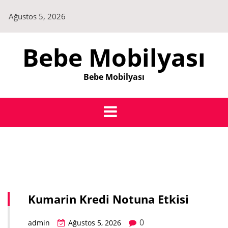
Skip
Ağustos 5, 2026
to
content
Bebe Mobilyası
Bebe Mobilyası
Kumarin Kredi Notuna Etkisi
0
admin
Ağustos 5, 2026