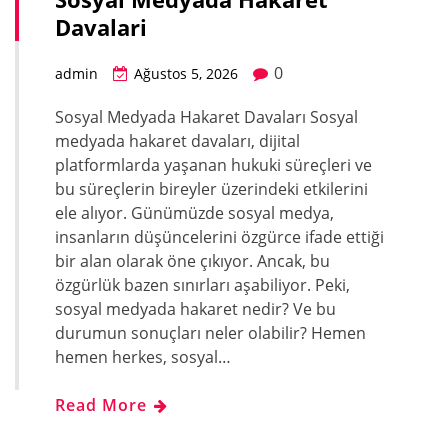
Davalari
0
admin
Ağustos 5, 2026
Sosyal Medyada Hakaret Davaları Sosyal
medyada hakaret davaları, dijital
platformlarda yaşanan hukuki süreçleri ve
bu süreçlerin bireyler üzerindeki etkilerini
ele alıyor. Günümüzde sosyal medya,
insanların düşüncelerini özgürce ifade ettiği
bir alan olarak öne çıkıyor. Ancak, bu
özgürlük bazen sınırları aşabiliyor. Peki,
sosyal medyada hakaret nedir? Ve bu
durumun sonuçları neler olabilir? Hemen
hemen herkes, sosyal…
Read More