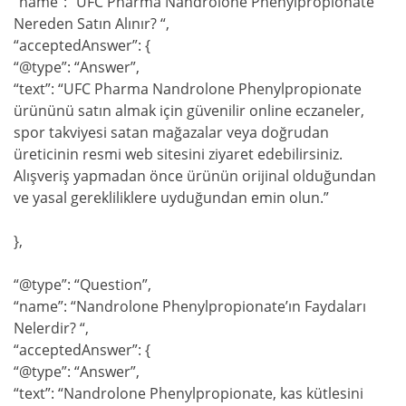
“name”: “UFC Pharma Nandrolone Phenylpropionate
Nereden Satın Alınır? “,
“acceptedAnswer”: {
“@type”: “Answer”,
“text”: “UFC Pharma Nandrolone Phenylpropionate
ürününü satın almak için güvenilir online eczaneler,
spor takviyesi satan mağazalar veya doğrudan
üreticinin resmi web sitesini ziyaret edebilirsiniz.
Alışveriş yapmadan önce ürünün orijinal olduğundan
ve yasal gerekliliklere uyduğundan emin olun.”
},
“@type”: “Question”,
“name”: “Nandrolone Phenylpropionate’ın Faydaları
Nelerdir? “,
“acceptedAnswer”: {
“@type”: “Answer”,
“text”: “Nandrolone Phenylpropionate, kas kütlesini