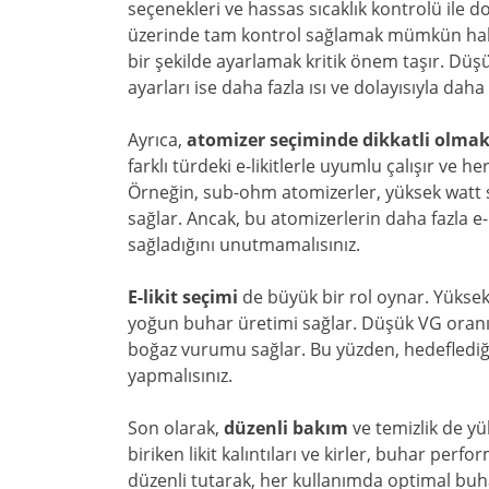
seçenekleri ve hassas sıcaklık kontrolü ile d
üzerinde tam kontrol sağlamak mümkün hale g
bir şekilde ayarlamak kritik önem taşır. Düş
ayarları ise daha fazla ısı ve dolayısıyla daha
Ayrıca,
atomizer seçiminde dikkatli olmak
farklı türdeki e-likitlerle uyumlu çalışır ve 
Örneğin, sub-ohm atomizerler, yüksek watt
sağlar. Ancak, bu atomizerlerin daha fazla e-l
sağladığını unutmamalısınız.
E-likit seçimi
de büyük bir rol oynar. Yüksek V
yoğun buhar üretimi sağlar. Düşük VG oranına
boğaz vurumu sağlar. Bu yüzden, hedeflediği
yapmalısınız.
Son olarak,
düzenli bakım
ve temizlik de yü
biriken likit kalıntıları ve kirler, buhar perf
düzenli tutarak, her kullanımda optimal bu