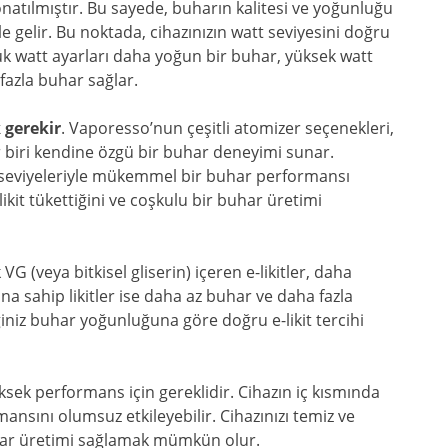
onatılmıştır. Bu sayede, buharın kalitesi ve yoğunluğu
elir. Bu noktada, cihazınızın watt seviyesini doğru
ük watt ayarları daha yoğun bir buhar, yüksek watt
 fazla buhar sağlar.
 gerekir
. Vaporesso’nun çeşitli atomizer seçenekleri,
her biri kendine özgü bir buhar deneyimi sunar.
 seviyeleriyle mükemmel bir buhar performansı
ikit tükettiğini ve coşkulu bir buhar üretimi
G (veya bitkisel gliserin) içeren e-likitler, daha
 sahip likitler ise daha az buhar ve daha fazla
niz buhar yoğunluğuna göre doğru e-likit tercihi
ksek performans için gereklidir. Cihazın iç kısmında
ormansını olumsuz etkileyebilir. Cihazınızı temiz ve
har üretimi sağlamak mümkün olur.