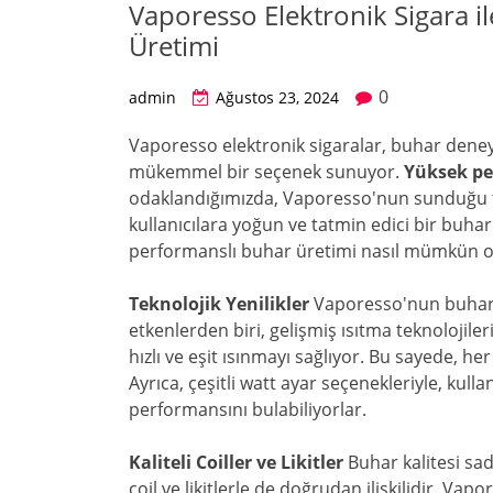
Vaporesso Elektronik Sigara i
Üretimi
0
admin
Ağustos 23, 2024
Vaporesso elektronik sigaralar, buhar deneyi
mükemmel bir seçenek sunuyor.
Yüksek pe
odaklandığımızda, Vaporesso'nun sunduğu tekn
kullanıcılara yoğun ve tatmin edici bir buha
performanslı buhar üretimi nasıl mümkün o
Teknolojik Yenilikler
Vaporesso'nun buhar 
etkenlerden biri, gelişmiş ısıtma teknolojiler
hızlı ve eşit ısınmayı sağlıyor. Bu sayede, he
Ayrıca, çeşitli watt ayar seçenekleriyle, kull
performansını bulabiliyorlar.
Kaliteli Coiller ve Likitler
Buhar kalitesi sad
coil ve likitlerle de doğrudan ilişkilidir. Vap