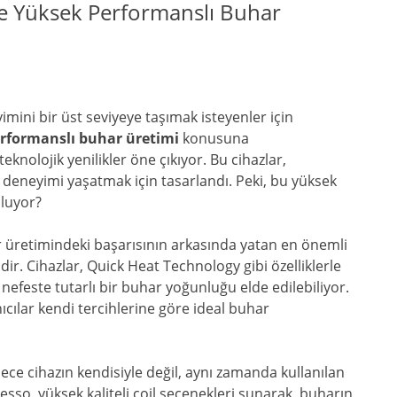
le Yüksek Performanslı Buhar
mini bir üst seviyeye taşımak isteyenler için
rformanslı buhar üretimi
konusuna
olojik yenilikler öne çıkıyor. Bu cihazlar,
r deneyimi yaşatmak için tasarlandı. Peki, bu yüksek
luyor?
üretimindeki başarısının arkasında yatan en önemli
idir. Cihazlar, Quick Heat Technology gibi özelliklerle
r nefeste tutarlı bir buhar yoğunluğu elde edilebiliyor.
anıcılar kendi tercihlerine göre ideal buhar
ece cihazın kendisiyle değil, aynı zamanda kullanılan
oresso, yüksek kaliteli coil seçenekleri sunarak, buharın