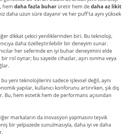
i, hem
daha fazla buhar
üretir hem de
daha az likit
şeniz daha uzun süre dayanır ve her puff'ta aynı yüksek
er dikkat çekici yeniliklerinden biri. Bu teknoloji,
ıcıya daha özelleştirilebilir bir deneyim sunar.
nıcılar her seferinde en iyi buhar deneyimini elde
i bir rol oynar; bu sayede cihazlar, aşırı ısınma veya
ğlar.
u yeni teknolojilerini sadece işlevsel değil, aynı
nomik yapılar, kullanıcı konforunu artırırken, şık dış
r. Bu, hem estetik hem de performans açısından
diğer markaların da inovasyon yapmasını teşvik
geniş bir yelpazede sunulmasıyla, daha iyi ve daha
r.