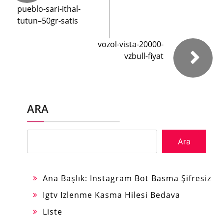
pueblo-sari-ithal-
tutun–50gr-satis
vozol-vista-20000-
vzbull-fiyat
ARA
Ara
Ana Başlık: Instagram Bot Basma Şifresiz
Igtv Izlenme Kasma Hilesi Bedava
Liste