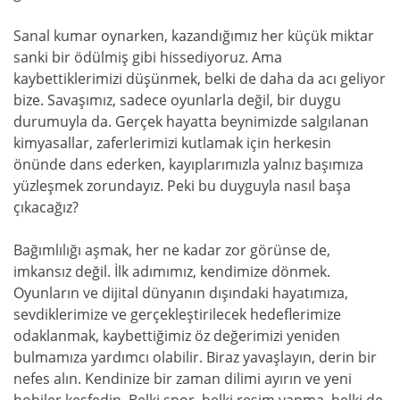
Sanal kumar oynarken, kazandığımız her küçük miktar
sanki bir ödülmiş gibi hissediyoruz. Ama
kaybettiklerimizi düşünmek, belki de daha da acı geliyor
bize. Savaşımız, sadece oyunlarla değil, bir duygu
durumuyla da. Gerçek hayatta beynimizde salgılanan
kimyasallar, zaferlerimizi kutlamak için herkesin
önünde dans ederken, kayıplarımızla yalnız başımıza
yüzleşmek zorundayız. Peki bu duyguyla nasıl başa
çıkacağız?
Bağımlılığı aşmak, her ne kadar zor görünse de,
imkansız değil. İlk adımımız, kendimize dönmek.
Oyunların ve dijital dünyanın dışındaki hayatımıza,
sevdiklerimize ve gerçekleştirilecek hedeflerimize
odaklanmak, kaybettiğimiz öz değerimizi yeniden
bulmamıza yardımcı olabilir. Biraz yavaşlayın, derin bir
nefes alın. Kendinize bir zaman dilimi ayırın ve yeni
hobiler keşfedin. Belki spor, belki resim yapma, belki de