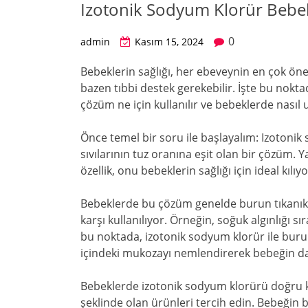
Izotonik Sodyum Klorür Bebekl
0
admin
Kasım 15, 2024
Bebeklerin sağlığı, her ebeveynin en çok önem
bazen tıbbi destek gerekebilir. İşte bu nokta
çözüm ne için kullanılır ve bebeklerde nasıl 
Önce temel bir soru ile başlayalım: Izotonik
sıvılarının tuz oranına eşit olan bir çözüm
özellik, onu bebeklerin sağlığı için ideal kılıyo
Bebeklerde bu çözüm genelde burun tıkanıklığı
karşı kullanılıyor. Örneğin, soğuk algınlığı s
bu noktada, izotonik sodyum klorür ile burun
içindeki mukozayı nemlendirerek bebeğin da
Bebeklerde izotonik sodyum klorürü doğru k
şeklinde olan ürünleri tercih edin. Bebeğin b