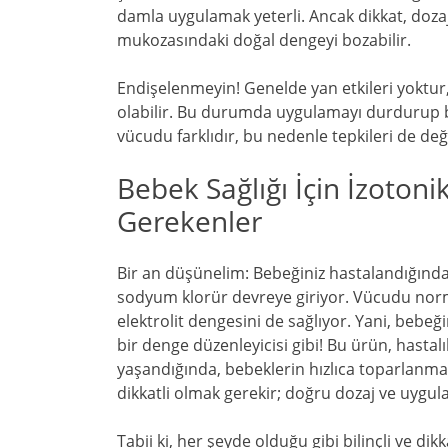
damla uygulamak yeterli. Ancak dikkat, doza
mukozasındaki doğal dengeyi bozabilir.
Endişelenmeyin! Genelde yan etkileri yoktur,
olabilir. Bu durumda uygulamayı durdurup 
vücudu farklıdır, bu nedenle tepkileri de deği
Bebek Sağlığı İçin İzoton
Gerekenler
Bir an düşünelim: Bebeğiniz hastalandığında s
sodyum klorür devreye giriyor. Vücudu nor
elektrolit dengesini de sağlıyor. Yani, bebe
bir denge düzenleyicisi gibi! Bu ürün, hasta
yaşandığında, bebeklerin hızlıca toparlanma
dikkatli olmak gerekir; doğru dozaj ve uygu
Tabii ki, her şeyde olduğu gibi bilinçli ve di