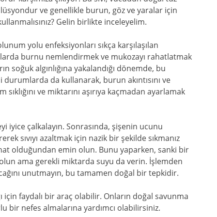
lüsyondur ve genellikle burun, göz ve yaralar için
ullanmalısınız? Gelin birlikte inceleyelim.
solunum yolu enfeksiyonları sıkça karşılaşılan
umlarda burnu nemlendirmek ve mukozayı rahatlatmak
kların soğuk algınlığına yakalandığı dönemde, bu
gibi durumlarda da kullanarak, burun akıntısını ve
anım sıklığını ve miktarını aşırıya kaçmadan ayarlamak
yi iyice çalkalayın. Sonrasında, şişenin ucunu
rek sıvıyı azaltmak için nazik bir şekilde sıkmanız
hat olduğundan emin olun. Bunu yaparken, sanki bir
olun ama gerekli miktarda suyu da verin. İşlemden
cağını unutmayın, bu tamamen doğal bir tepkidir.
ı için faydalı bir araç olabilir. Onların doğal savunma
 bir nefes almalarına yardımcı olabilirsiniz.