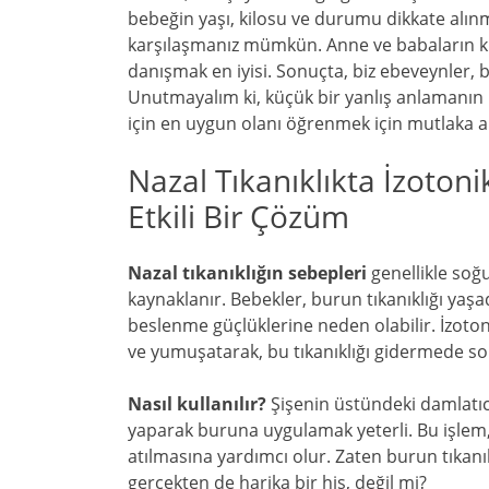
bebeğin yaşı, kilosu ve durumu dikkate alınm
karşılaşmanız mümkün. Anne ve babaların ku
danışmak en iyisi. Sonuçta, biz ebeveynler, be
Unutmayalım ki, küçük bir yanlış anlamanın bi
için en uygun olanı öğrenmek için mutlaka a
Nazal Tıkanıklıkta İzoton
Etkili Bir Çözüm
Nazal tıkanıklığın sebepleri
genellikle soğu
kaynaklanır. Bebekler, burun tıkanıklığı ya
beslenme güçlüklerine neden olabilir. İzot
ve yumuşatarak, bu tıkanıklığı gidermede son
Nasıl kullanılır?
Şişenin üstündeki damlatıc
yaparak buruna uygulamak yeterli. Bu işlem, 
atılmasına yardımcı olur. Zaten burun tıkanı
gerçekten de harika bir his, değil mi?