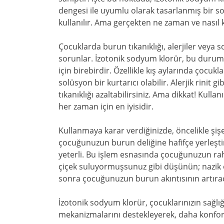
dengesi ile uyumlu olarak tasarlanmış bir so
kullanılır. Ama gerçekten ne zaman ve nasıl k
Çocuklarda burun tıkanıklığı, alerjiler veya 
sorunlar. İzotonik sodyum klorür, bu dur
için birebirdir. Özellikle kış aylarında çocu
solüsyon bir kurtarıcı olabilir. Alerjik rinit 
tıkanıklığı azaltabilirsiniz. Ama dikkat! Kull
her zaman için en iyisidir.
Kullanmaya karar verdiğinizde, öncelikle şişe
çocuğunuzun burun deliğine hafifçe yerleştire
yeterli. Bu işlem esnasında çocuğunuzun ra
çiçek suluyormuşsunuz gibi düşünün; nazik 
sonra çocuğunuzun burun akıntısının artıra
İzotonik sodyum klorür, çocuklarınızın sağlığ
mekanizmalarını destekleyerek, daha konforlu