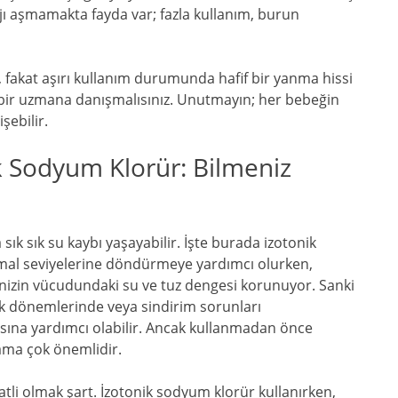
jı aşmamakta fayda var; fazla kullanım, burun
 fakat aşırı kullanım durumunda hafif bir yanma hissi
bir uzmana danışmalısınız. Unutmayın; her bebeğin
şebilir.
ik Sodyum Klorür: Bilmeniz
ık sık su kaybı yaşayabilir. İşte burada izotonik
mal seviyelerine döndürmeye yardımcı olurken,
ğinizin vücudundaki su ve tuz dengesi korunuyor. Sanki
lık dönemlerinde veya sindirim sorunları
sına yardımcı olabilir. Ancak kullanmadan önce
lama çok önemlidir.
kkatli olmak şart. İzotonik sodyum klorür kullanırken,