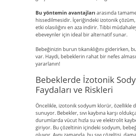
Bu yöntemin avantajları
arasında tamamen 
hissedilmesidir. İçeriğindeki izotonik çözüm,
etki olasılığını en aza indirir. Tıbbi müdah
ebeveynler için ideal bir alternatif sunar.
Bebeğinizin burun tıkanıklığını giderirken, 
var. Haydi, bebeklerin rahat bir nefes alma
yararlanın!
Bebeklerde İzotonik Sod
Faydaları ve Riskleri
Öncelikle, izotonik sodyum klorür, özellikle
sunuyor. Bebekler, sıvı kaybına karşı oldukç
durumlarda vücut hızla su ve elektrolit kay
giriyor. Bu çözeltinin içindeki sodyum, bebe
oluyor. Aynı zamanda, bu sıvı çözeltisi, damar 