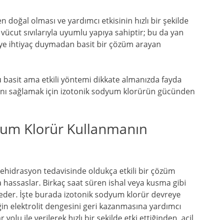
doğal olması ve yardımcı etkisinin hızlı bir şekilde
 vücut sıvılarıyla uyumlu yapıya sahiptir; bu da yan
aleye ihtiyaç duymadan basit bir çözüm arayan
bu basit ama etkili yöntemi dikkate almanızda fayda
sını sağlamak için izotonik sodyum klorürün gücünden
yum Klorür Kullanmanın
 dehidrasyon tedavisinde oldukça etkili bir çözüm
a hassaslar. Birkaç saat süren ishal veya kusma gibi
beder. İşte burada izotonik sodyum klorür devreye
ğin elektrolit dengesini geri kazanmasına yardımcı
yolu ile verilerek hızlı bir şekilde etki ettiğinden, acil