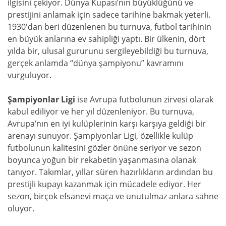
ilgisini çekiyor. Dünya Kupası’nın büyüklüğünü ve
prestijini anlamak için sadece tarihine bakmak yeterli.
1930'dan beri düzenlenen bu turnuva, futbol tarihinin
en büyük anlarına ev sahipliği yaptı. Bir ülkenin, dört
yılda bir, ulusal gururunu sergileyebildiği bu turnuva,
gerçek anlamda “dünya şampiyonu” kavramını
vurguluyor.
Şampiyonlar Ligi
ise Avrupa futbolunun zirvesi olarak
kabul ediliyor ve her yıl düzenleniyor. Bu turnuva,
Avrupa’nın en iyi kulüplerinin karşı karşıya geldiği bir
arenayı sunuyor. Şampiyonlar Ligi, özellikle kulüp
futbolunun kalitesini gözler önüne seriyor ve sezon
boyunca yoğun bir rekabetin yaşanmasına olanak
tanıyor. Takımlar, yıllar süren hazırlıkların ardından bu
prestijli kupayı kazanmak için mücadele ediyor. Her
sezon, birçok efsanevi maça ve unutulmaz anlara sahne
oluyor.