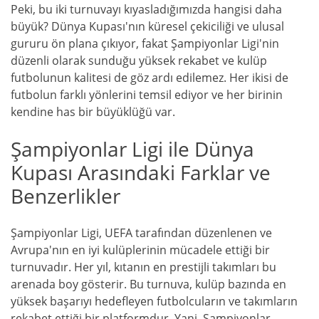
Peki, bu iki turnuvayı kıyasladığımızda hangisi daha
büyük? Dünya Kupası'nın küresel çekiciliği ve ulusal
gururu ön plana çıkıyor, fakat Şampiyonlar Ligi'nin
düzenli olarak sunduğu yüksek rekabet ve kulüp
futbolunun kalitesi de göz ardı edilemez. Her ikisi de
futbolun farklı yönlerini temsil ediyor ve her birinin
kendine has bir büyüklüğü var.
Şampiyonlar Ligi ile Dünya
Kupası Arasındaki Farklar ve
Benzerlikler
Şampiyonlar Ligi, UEFA tarafından düzenlenen ve
Avrupa'nın en iyi kulüplerinin mücadele ettiği bir
turnuvadır. Her yıl, kıtanın en prestijli takımları bu
arenada boy gösterir. Bu turnuva, kulüp bazında en
yüksek başarıyı hedefleyen futbolcuların ve takımların
rekabet ettiği bir platformdur. Yani, Şampiyonlar