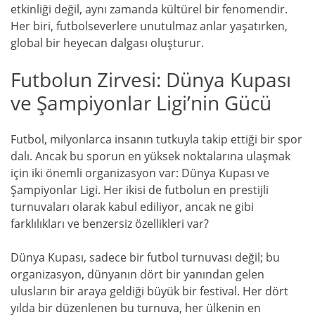
etkinliği değil, aynı zamanda kültürel bir fenomendir.
Her biri, futbolseverlere unutulmaz anlar yaşatırken,
global bir heyecan dalgası oluşturur.
Futbolun Zirvesi: Dünya Kupası
ve Şampiyonlar Ligi’nin Gücü
Futbol, milyonlarca insanın tutkuyla takip ettiği bir spor
dalı. Ancak bu sporun en yüksek noktalarına ulaşmak
için iki önemli organizasyon var: Dünya Kupası ve
Şampiyonlar Ligi. Her ikisi de futbolun en prestijli
turnuvaları olarak kabul ediliyor, ancak ne gibi
farklılıkları ve benzersiz özellikleri var?
Dünya Kupası, sadece bir futbol turnuvası değil; bu
organizasyon, dünyanın dört bir yanından gelen
ulusların bir araya geldiği büyük bir festival. Her dört
yılda bir düzenlenen bu turnuva, her ülkenin en