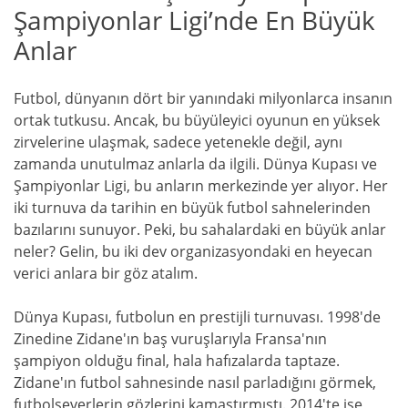
Şampiyonlar Ligi’nde En Büyük
Anlar
Futbol, dünyanın dört bir yanındaki milyonlarca insanın
ortak tutkusu. Ancak, bu büyüleyici oyunun en yüksek
zirvelerine ulaşmak, sadece yetenekle değil, aynı
zamanda unutulmaz anlarla da ilgili. Dünya Kupası ve
Şampiyonlar Ligi, bu anların merkezinde yer alıyor. Her
iki turnuva da tarihin en büyük futbol sahnelerinden
bazılarını sunuyor. Peki, bu sahalardaki en büyük anlar
neler? Gelin, bu iki dev organizasyondaki en heyecan
verici anlara bir göz atalım.
Dünya Kupası, futbolun en prestijli turnuvası. 1998'de
Zinedine Zidane'ın baş vuruşlarıyla Fransa'nın
şampiyon olduğu final, hala hafızalarda taptaze.
Zidane'ın futbol sahnesinde nasıl parladığını görmek,
futbolseverlerin gözlerini kamaştırmıştı. 2014'te ise