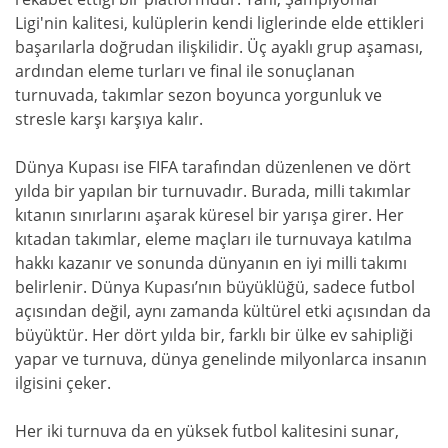
Ligi'nin kalitesi, kulüplerin kendi liglerinde elde ettikleri
başarılarla doğrudan ilişkilidir. Üç ayaklı grup aşaması,
ardından eleme turları ve final ile sonuçlanan
turnuvada, takımlar sezon boyunca yorgunluk ve
stresle karşı karşıya kalır.
Dünya Kupası ise FIFA tarafından düzenlenen ve dört
yılda bir yapılan bir turnuvadır. Burada, milli takımlar
kıtanın sınırlarını aşarak küresel bir yarışa girer. Her
kıtadan takımlar, eleme maçları ile turnuvaya katılma
hakkı kazanır ve sonunda dünyanın en iyi milli takımı
belirlenir. Dünya Kupası’nın büyüklüğü, sadece futbol
açısından değil, aynı zamanda kültürel etki açısından da
büyüktür. Her dört yılda bir, farklı bir ülke ev sahipliği
yapar ve turnuva, dünya genelinde milyonlarca insanın
ilgisini çeker.
Her iki turnuva da en yüksek futbol kalitesini sunar,