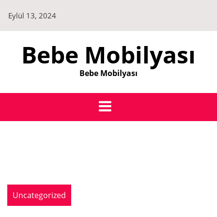
Skip
Eylül 13, 2024
to
content
Bebe Mobilyası
Bebe Mobilyası
Uncategorized