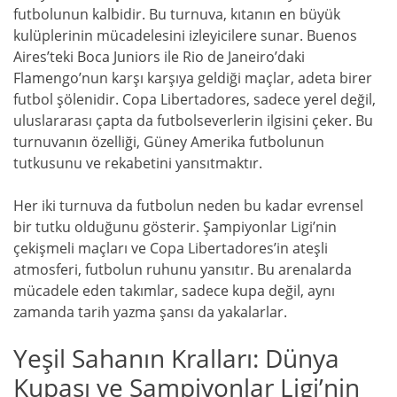
futbolunun kalbidir. Bu turnuva, kıtanın en büyük
kulüplerinin mücadelesini izleyicilere sunar. Buenos
Aires’teki Boca Juniors ile Rio de Janeiro’daki
Flamengo’nun karşı karşıya geldiği maçlar, adeta birer
futbol şölenidir. Copa Libertadores, sadece yerel değil,
uluslararası çapta da futbolseverlerin ilgisini çeker. Bu
turnuvanın özelliği, Güney Amerika futbolunun
tutkusunu ve rekabetini yansıtmaktır.
Her iki turnuva da futbolun neden bu kadar evrensel
bir tutku olduğunu gösterir. Şampiyonlar Ligi’nin
çekişmeli maçları ve Copa Libertadores’in ateşli
atmosferi, futbolun ruhunu yansıtır. Bu arenalarda
mücadele eden takımlar, sadece kupa değil, aynı
zamanda tarih yazma şansı da yakalarlar.
Yeşil Sahanın Kralları: Dünya
Kupası ve Şampiyonlar Ligi’nin