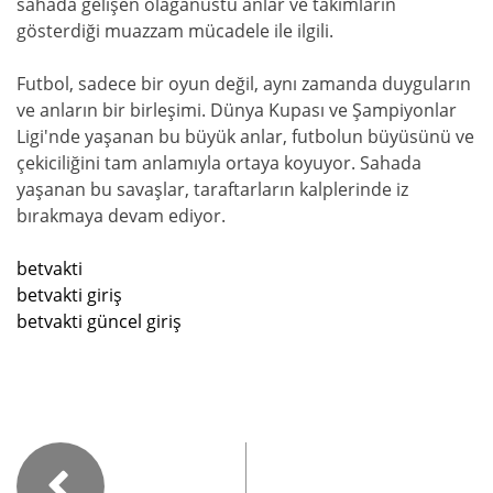
sahada gelişen olağanüstü anlar ve takımların
gösterdiği muazzam mücadele ile ilgili.
Futbol, sadece bir oyun değil, aynı zamanda duyguların
ve anların bir birleşimi. Dünya Kupası ve Şampiyonlar
Ligi'nde yaşanan bu büyük anlar, futbolun büyüsünü ve
çekiciliğini tam anlamıyla ortaya koyuyor. Sahada
yaşanan bu savaşlar, taraftarların kalplerinde iz
bırakmaya devam ediyor.
betvakti
betvakti giriş
betvakti güncel giriş