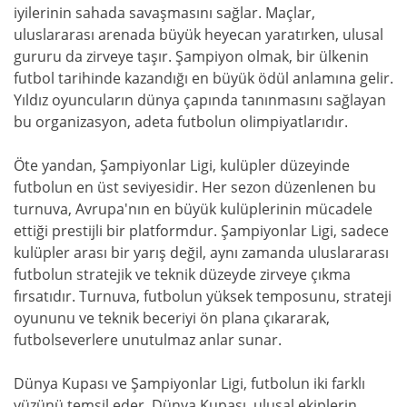
iyilerinin sahada savaşmasını sağlar. Maçlar,
uluslararası arenada büyük heyecan yaratırken, ulusal
gururu da zirveye taşır. Şampiyon olmak, bir ülkenin
futbol tarihinde kazandığı en büyük ödül anlamına gelir.
Yıldız oyuncuların dünya çapında tanınmasını sağlayan
bu organizasyon, adeta futbolun olimpiyatlarıdır.
Öte yandan, Şampiyonlar Ligi, kulüpler düzeyinde
futbolun en üst seviyesidir. Her sezon düzenlenen bu
turnuva, Avrupa'nın en büyük kulüplerinin mücadele
ettiği prestijli bir platformdur. Şampiyonlar Ligi, sadece
kulüpler arası bir yarış değil, aynı zamanda uluslararası
futbolun stratejik ve teknik düzeyde zirveye çıkma
fırsatıdır. Turnuva, futbolun yüksek temposunu, strateji
oyununu ve teknik beceriyi ön plana çıkararak,
futbolseverlere unutulmaz anlar sunar.
Dünya Kupası ve Şampiyonlar Ligi, futbolun iki farklı
yüzünü temsil eder. Dünya Kupası, ulusal ekiplerin