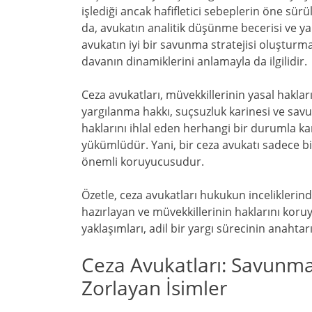
işlediği ancak hafifletici sebeplerin öne sü
da, avukatın analitik düşünme becerisi ve ya
avukatın iyi bir savunma stratejisi oluşturma
davanın dinamiklerini anlamayla da ilgilidir.
Ceza avukatları, müvekkillerinin yasal hakla
yargılanma hakkı, suçsuzluk karinesi ve sav
haklarını ihlal eden herhangi bir durumla 
yükümlüdür. Yani, bir ceza avukatı sadece b
önemli koruyucusudur.
Özetle, ceza avukatları hukukun inceliklerind
hazırlayan ve müvekkillerinin haklarını koruyan
yaklaşımları, adil bir yargı sürecinin anahtarı
Ceza Avukatları: Savunma S
Zorlayan İsimler