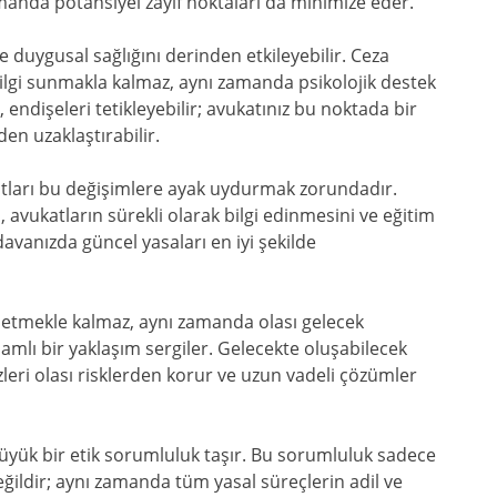
manda potansiyel zayıf noktaları da minimize eder.
e duygusal sağlığını derinden etkileyebilir. Ceza
bilgi sunmakla kalmaz, aynı zamanda psikolojik destek
, endişeleri tetikleyebilir; avukatınız bu noktada bir
den uzaklaştırabilir.
atları bu değişimlere ayak uydurmak zorundadır.
 avukatların sürekli olarak bilgi edinmesini ve eğitim
davanızda güncel yasaları en iyi şekilde
etmekle kalmaz, aynı zamanda olası gelecek
lı bir yaklaşım sergiler. Gelecekte oluşabilecek
eri olası risklerden korur ve uzun vadeli çözümler
 büyük bir etik sorumluluk taşır. Bu sorumluluk sadece
eğildir; aynı zamanda tüm yasal süreçlerin adil ve