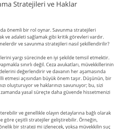
ma Stratejileri ve Haklar
a önemli bir rol oynar. Savunma stratejileri
k ve adaleti sağlamak gibi kritik görevleri vardır.
nelerdir ve savunma stratejileri nasıl şekillendirilir?
erini yargı sürecinde en iyi şekilde temsil etmektir.
akla sınırlı değil. Ceza avukatları, müvekkillerinin
fadelerini değerlendirir ve davanın her aşamasında
ecelli etmesi açısından büyük önem taşır. Düşünün, bir
 oluşturuyor ve haklarınızı savunuyor; bu, sizi
ı zamanda yasal süreçte daha güvende hissetmenizi
terebilir ve genellikle olayın detaylarına bağlı olarak
 göre çeşitli stratejiler geliştirebilir. Örneğin,
elik bir strateji mi izlenecek, yoksa müvekkilin suç