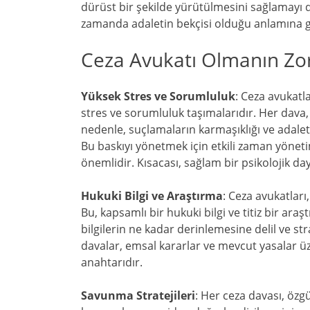
dürüst bir şekilde yürütülmesini sağlamayı d
zamanda adaletin bekçisi olduğu anlamına ge
Ceza Avukatı Olmanın Zorl
Yüksek Stres ve Sorumluluk
: Ceza avukatl
stres ve sorumluluk taşımalarıdır. Her dava,
nedenle, suçlamaların karmaşıklığı ve adalet 
Bu baskıyı yönetmek için etkili zaman yöneti
önemlidir. Kısacası, sağlam bir psikolojik daya
Hukuki Bilgi ve Araştırma
: Ceza avukatları
Bu, kapsamlı bir hukuki bilgi ve titiz bir ar
bilgilerin ne kadar derinlemesine delil ve st
davalar, emsal kararlar ve mevcut yasalar ü
anahtarıdır.
Savunma Stratejileri
: Her ceza davası, özgü