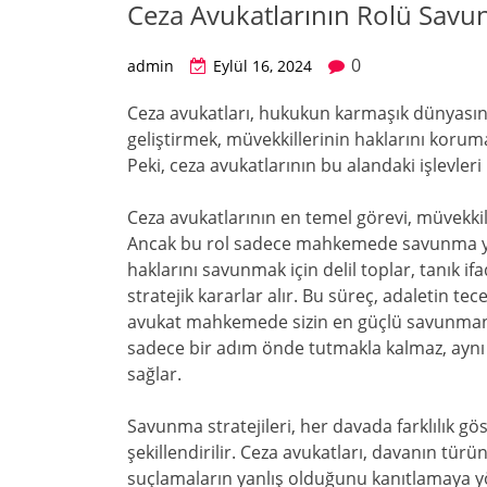
Ceza Avukatlarının Rolü Savun
0
admin
Eylül 16, 2024
Ceza avukatları, hukukun karmaşık dünyasınd
geliştirmek, müvekkillerinin haklarını koruma
Peki, ceza avukatlarının bu alandaki işlevleri 
Ceza avukatlarının en temel görevi, müvekkill
Ancak bu rol sadece mahkemede savunma yapm
haklarını savunmak için delil toplar, tanık i
stratejik kararlar alır. Bu süreç, adaletin t
avukat mahkemede sizin en güçlü savunmanızı
sadece bir adım önde tutmakla kalmaz, ayn
sağlar.
Savunma stratejileri, her davada farklılık gös
şekillendirilir. Ceza avukatları, davanın türüne
suçlamaların yanlış olduğunu kanıtlamaya yön