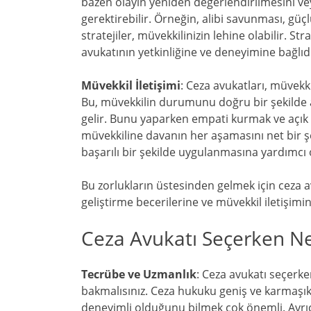
bazen olayın yeniden değerlendirilmesini veya
gerektirebilir. Örneğin, alibi savunması, güçlü 
stratejiler, müvekkilinizin lehine olabilir. St
avukatının yetkinliğine ve deneyimine bağlıdı
Müvekkil İletişimi
: Ceza avukatları, müvekki
Bu, müvekkilin durumunu doğru bir şekilde
gelir. Bunu yaparken empati kurmak ve açık b
müvekkiline davanın her aşamasını net bir şe
başarılı bir şekilde uygulanmasına yardımcı 
Bu zorlukların üstesinden gelmek için ceza avuk
geliştirme becerilerine ve müvekkil iletişim
Ceza Avukatı Seçerken Nel
Tecrübe ve Uzmanlık
: Ceza avukatı seçerke
bakmalısınız. Ceza hukuku geniş ve karmaşık
deneyimli olduğunu bilmek çok önemli. Ayrıc