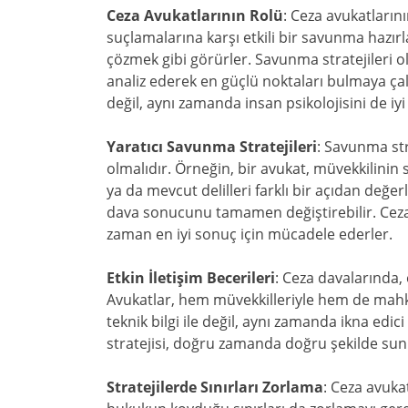
Ceza Avukatlarının Rolü
: Ceza avukatların
suçlamalarına karşı etkili bir savunma hazır
çözmek gibi görürler. Savunma stratejileri olu
analiz ederek en güçlü noktaları bulmaya çal
değil, aynı zamanda insan psikolojisini de iyi 
Yaratıcı Savunma Stratejileri
: Savunma str
olmalıdır. Örneğin, bir avukat, müvekkilinin 
ya da mevcut delilleri farklı bir açıdan değer
dava sonucunu tamamen değiştirebilir. Ceza 
zaman en iyi sonuç için mücadele ederler.
Etkin İletişim Becerileri
: Ceza davalarında, 
Avukatlar, hem müvekkilleriyle hem de mahkem
teknik bilgi ile değil, aynı zamanda ikna edic
stratejisi, doğru zamanda doğru şekilde sun
Stratejilerde Sınırları Zorlama
: Ceza avukat