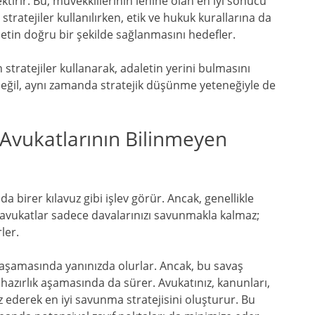
tirir. Bu, müvekkillerinin lehine olan en iyi sonucu
 stratejiler kullanılırken, etik ve hukuk kurallarına da
letin doğru bir şekilde sağlanmasını hedefler.
 stratejiler kullanarak, adaletin yerini bulmasını
 değil, aynı zamanda stratejik düşünme yeteneğiyle de
 Avukatlarının Bilinmeyen
 birer kılavuz gibi işlev görür. Ancak, genellikle
 avukatlar sadece davalarınızı savunmakla kalmaz;
ler.
r aşamasında yanınızda olurlar. Ancak, bu savaş
zırlık aşamasında da sürer. Avukatınız, kanunları,
iz ederek en iyi savunma stratejisini oluşturur. Bu