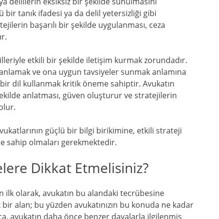
 delillerin eksiksiz bir şekilde sunulmasını
bir tanık ifadesi ya da delil yetersizliği gibi
ratejilerin başarılı bir şekilde uygulanması, ceza
r.
lleriyle etkili bir şekilde iletişim kurmak zorundadır.
 anlamak ve ona uygun tavsiyeler sunmak anlamına
ir dil kullanmak kritik öneme sahiptir. Avukatın
kilde anlatması, güven oluşturur ve stratejilerin
olur.
atlarının güçlü bir bilgi birikimine, etkili strateji
ine sahip olmaları gerekmektedir.
ere Dikkat Etmelisiniz?
n ilk olarak, avukatın bu alandaki tecrübesine
 bir alan; bu yüzden avukatınızın bu konuda ne kadar
a, avukatın daha önce benzer davalarla ilgilenmiş