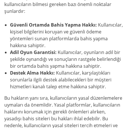
kullanıcıların bilmesi gereken bazı önemli noktalar
şunlardır:
Güvenli Ortamda Bahis Yapma Hakkı:
Kullanıcılar,
kişisel bilgilerini koruyan ve güvenli ödeme
yöntemleri sunan platformlarda bahis yapma
hakkına sahiptir.
Adil Oyun Garantisi:
Kullanıcılar, oyunların adil bir
şekilde oynandığı ve sonuçların rastgele belirlendiği
bir ortamda bahis yapma hakkına sahiptir.
Destek Alma Hakkı:
Kullanıcılar, karşılaştıkları
sorunlarla ilgili destek alabilecekleri bir müşteri
hizmetleri kanalı talep etme hakkına sahiptir.
Bu hakların yanı sıra, kullanıcıların yasal düzenlemelere
uymaları da önemlidir. Yasal platformlar, kullanıcıların
haklarını korumak için gerekli önlemleri alırken,
yasadışı bahis siteleri bu hakları ihlal edebilir. Bu
nedenle, kullanıcıların yasal siteleri tercih etmeleri ve