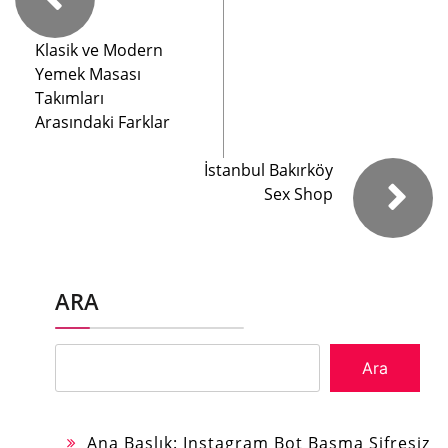
Klasik ve Modern
Yemek Masası
Takımları
Arasındaki Farklar
İstanbul Bakırköy
Sex Shop
ARA
Ara
Ana Başlık: Instagram Bot Basma Şifresiz