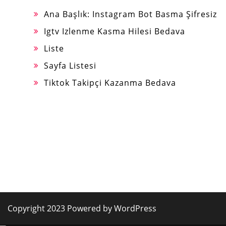
Ana Başlık: Instagram Bot Basma Şifresiz
Igtv Izlenme Kasma Hilesi Bedava
Liste
Sayfa Listesi
Tiktok Takipçi Kazanma Bedava
Copyright 2023 Powered by WordPress