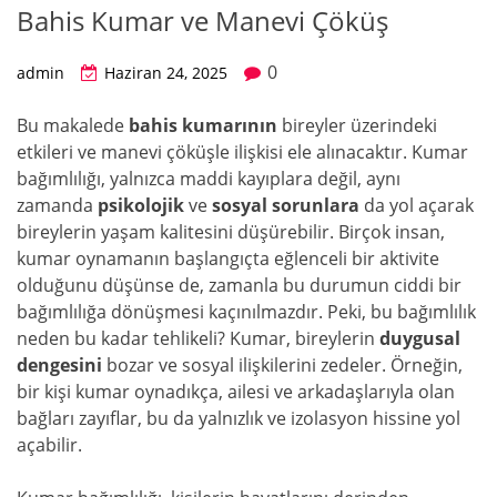
Bahis Kumar ve Manevi Çöküş
0
admin
Haziran 24, 2025
Bu makalede
bahis kumarının
bireyler üzerindeki
etkileri ve manevi çöküşle ilişkisi ele alınacaktır. Kumar
bağımlılığı, yalnızca maddi kayıplara değil, aynı
zamanda
psikolojik
ve
sosyal sorunlara
da yol açarak
bireylerin yaşam kalitesini düşürebilir. Birçok insan,
kumar oynamanın başlangıçta eğlenceli bir aktivite
olduğunu düşünse de, zamanla bu durumun ciddi bir
bağımlılığa dönüşmesi kaçınılmazdır. Peki, bu bağımlılık
neden bu kadar tehlikeli? Kumar, bireylerin
duygusal
dengesini
bozar ve sosyal ilişkilerini zedeler. Örneğin,
bir kişi kumar oynadıkça, ailesi ve arkadaşlarıyla olan
bağları zayıflar, bu da yalnızlık ve izolasyon hissine yol
açabilir.