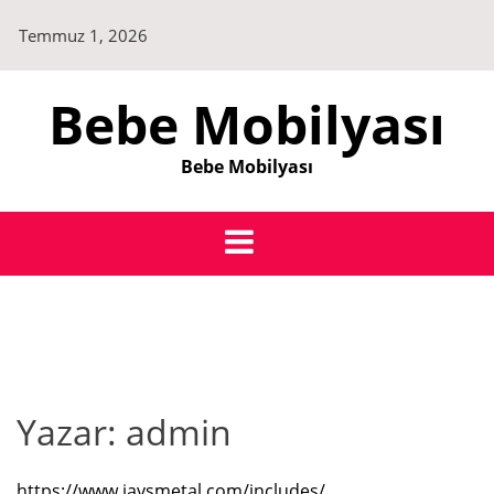
Skip
Temmuz 1, 2026
to
content
Bebe Mobilyası
Bebe Mobilyası
Yazar:
admin
https://www.jaysmetal.com/includes/